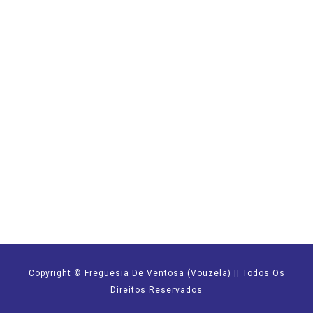
Copyright © Freguesia De Ventosa (Vouzela) || Todos Os
Direitos Reservados