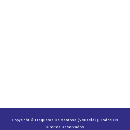
Copyright © Freguesia De Ventosa (Vouzela) || Todos Os
Direitos Reservados