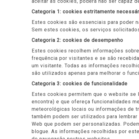
aceitar as cookies, poderá não ser capaz 
Categoria 1: cookies estritamente necessá
Estes cookies são essenciais para poder na
Sem estes cookies, os serviços solicitados
Categoria 2: cookies de desempenho
Estes cookies recolhem informações sobre 
frequência por visitantes e se são recebi
um visitante. Todas as informações recolh
são utilizados apenas para melhorar o fun
Categoria 3: cookies de funcionalidade
Estes cookies permitem que o website se l
encontra) e que ofereça funcionalidades m
meteorológicas locais ou informações de t
também podem ser utilizados para lembrar a
Web que podem ser personalizadas. Podem a
blogue. As informações recolhidas por est
de navegação noutros websites.