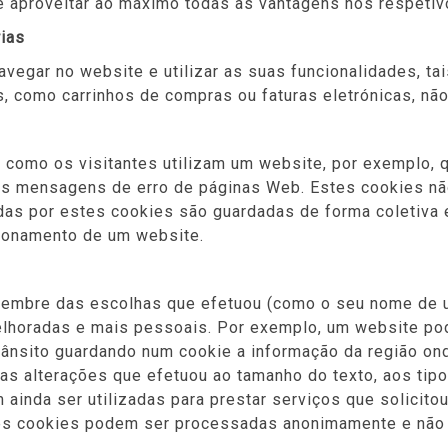
de aproveitar ao máximo todas as vantagens nos respeti
rias
vegar no website e utilizar as suas funcionalidades, t
, como carrinhos de compras ou faturas eletrónicas, nã
como os visitantes utilizam um website, por exemplo, 
das mensagens de erro de páginas Web. Estes cookies n
idas por estes cookies são guardadas de forma coletiva
cionamento de um website.
embre das escolhas que efetuou (como o seu nome de uti
elhoradas e mais pessoais. Por exemplo, um website po
rânsito guardando num cookie a informação da região on
s alterações que efetuou ao tamanho do texto, aos tipos
inda ser utilizadas para prestar serviços que solicito
es cookies podem ser processadas anonimamente e não é