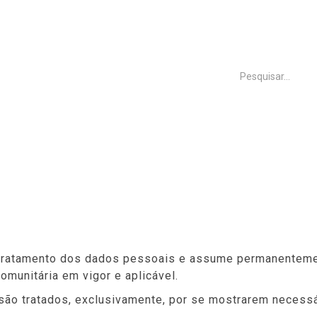
INÍCIO
FREGUESIA
VISITAR VENTOSA
PRIVACIDADE
o tratamento dos dados pessoais e assume permanentem
omunitária em vigor e aplicável.
são tratados, exclusivamente, por se mostrarem necess