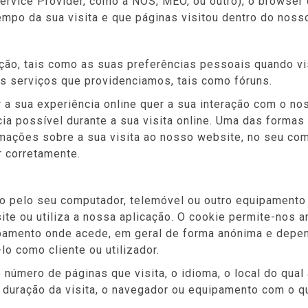
 Service Provider, como a NOS, MEO, ou outro), o browser 
tempo da sua visita e que páginas visitou dentro do noss
ão, tais como as suas preferências pessoais quando vis
s serviços que providenciamos, tais como fóruns.
r a sua experiência online quer a sua interação com o 
ia possível durante a sua visita online. Uma das formas
ormações sobre a sua visita ao nosso website, no seu c
r corretamente.
do pelo seu computador, telemóvel ou outro equipament
e ou utiliza a nossa aplicação. O cookie permite-nos a
pamento onde acede, em geral de forma anónima e depe
lo como cliente ou utilizador.
 número de páginas que visita, o idioma, o local do qual
 duração da visita, o navegador ou equipamento com o qua