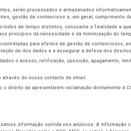
antes, serão processados e armazenados informaticamen
antes, gestão de contencioso e, em geral, cumprimento d
íodos de tempo distintos, consoante a finalidade a qu
a aos princípios da necessidade e da minimização do te
bcontratadas para efeitos de gestão de contenciosos, ent
teção de dos dados e a assegurar a defesa dos direitos 
e dados o acesso, retificação, oposição, apagamento, lim
to através do nosso contacto de email.
cido o direito de apresentarem reclamação diretament
izamos informação contida nos anúncios. A informação c